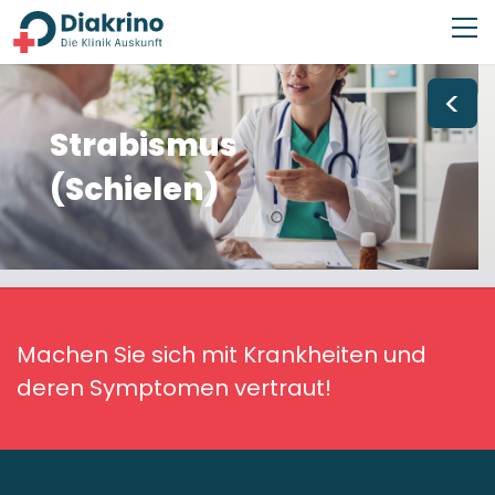
<
Strabismus
(Schielen)
Machen Sie sich mit Krankheiten und
deren Symptomen vertraut!