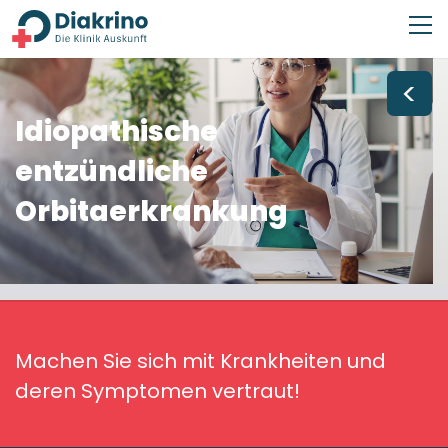
<
Idiopathische
entzündliche
Orbitaerkrankung
Machen Sie sich mit Krankheiten und
deren Symptomen vertraut!