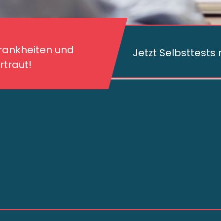
kheiten und deren
traut!
Krankheiten und
Jetzt Selbsttest
traut!