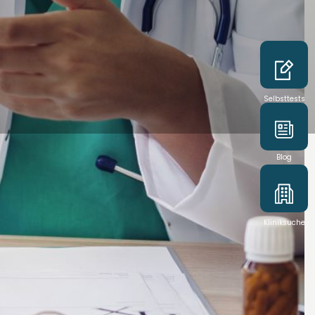
Selbsttests
Blog
Kliniksuche