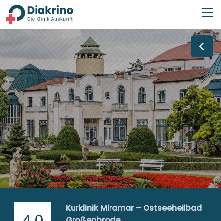
<
Kurklinik Miramar – Ostseeheilbad
4,0
Großenbrode