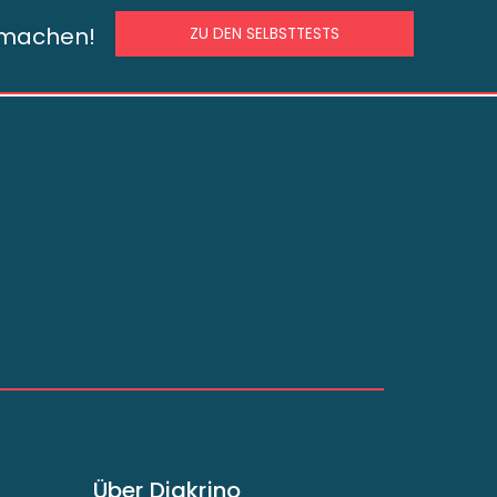
s machen!
ZU DEN SELBSTTESTS
Über Diakrino