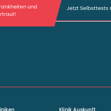
traut!
Krankheiten und
Jetzt Selbsttest
traut!
liniken
Klinik Auskunft