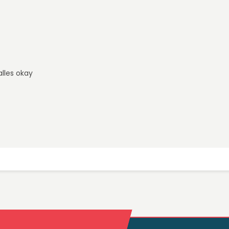
alles okay
kheiten und deren