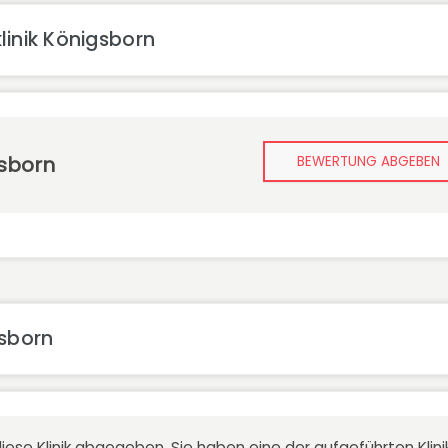
linik Königsborn
gsborn
BEWERTUNG ABGEBEN
gsborn
iese Klinik abgegeben. Sie haben eine der aufgeführten Kli