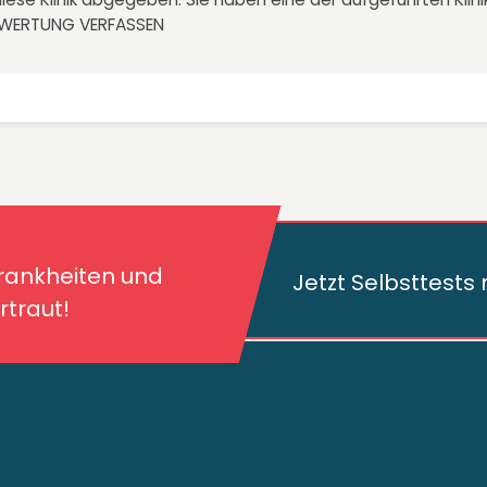
EWERTUNG VERFASSEN
kheiten und deren
traut!
Krankheiten und
Jetzt Selbsttest
traut!