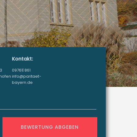
Kontakt:
3
09761| 861
shofen
info@paritaet-
bayern.de
BEWERTUNG ABGEBEN