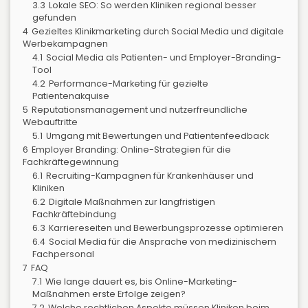
3.3
Lokale SEO: So werden Kliniken regional besser
gefunden
4
Gezieltes Klinikmarketing durch Social Media und digitale
Werbekampagnen
4.1
Social Media als Patienten- und Employer-Branding-
Tool
4.2
Performance-Marketing für gezielte
Patientenakquise
5
Reputationsmanagement und nutzerfreundliche
Webauftritte
5.1
Umgang mit Bewertungen und Patientenfeedback
6
Employer Branding: Online-Strategien für die
Fachkräftegewinnung
6.1
Recruiting-Kampagnen für Krankenhäuser und
Kliniken
6.2
Digitale Maßnahmen zur langfristigen
Fachkräftebindung
6.3
Karriereseiten und Bewerbungsprozesse optimieren
6.4
Social Media für die Ansprache von medizinischem
Fachpersonal
7
FAQ
7.1
Wie lange dauert es, bis Online-Marketing-
Maßnahmen erste Erfolge zeigen?
7.2
Welche rechtlichen Aspekte müssen Kliniken beim