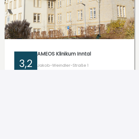
AMEOS Klinikum Inntal
3,2
Jakob-Weindler-Straße 1
84359 Simbach
3,2/5 (106 Bewertungen)
Zum Profil