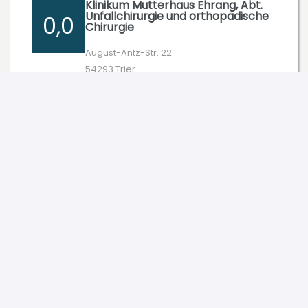
Klinikum Mutterhaus Ehrang, Abt.
Unfallchirurgie und orthopädische
0,0
Chirurgie
August-Antz-Str. 22
54293 Trier
0,0/5 (0 Bewertungen)
Zum Profil
Orthopädie