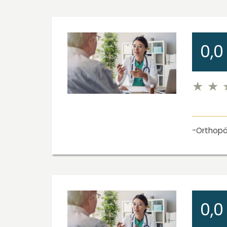
0,0
Orthopä
0,0