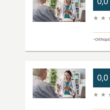
0,0
Orthopä
0,0