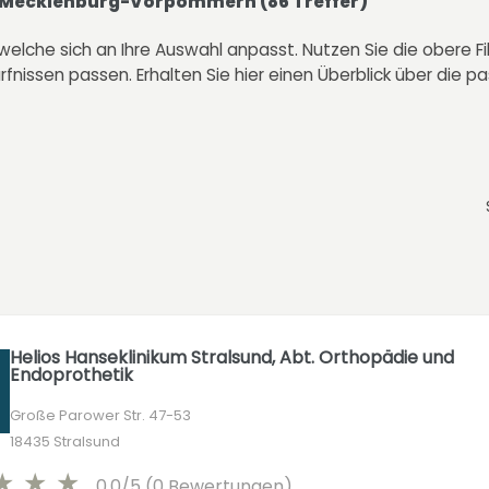
Mecklenburg-Vorpommern
(
86
Treffer)
 welche sich an Ihre Auswahl anpasst. Nutzen Sie die obere Fi
nissen passen. Erhalten Sie hier einen Überblick über die p
Helios Hanseklinikum Stralsund, Abt. Orthopädie und
Endoprothetik
Große Parower Str. 47-53
18435 Stralsund
0,0/5 (0 Bewertungen)