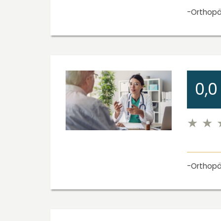
Orthopä
0,0
Orthopä