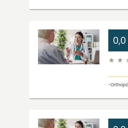
0,0
Orthopä