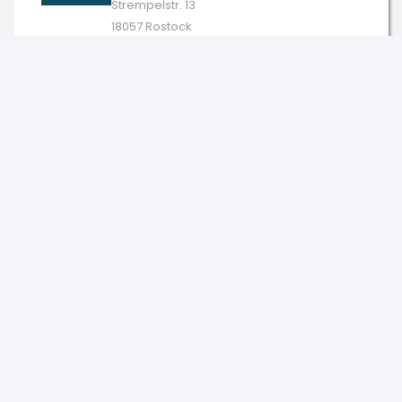
Strempelstr. 13
18057 Rostock
0,0/5 (0 Bewertungen)
Zum Profil
Orthopädie